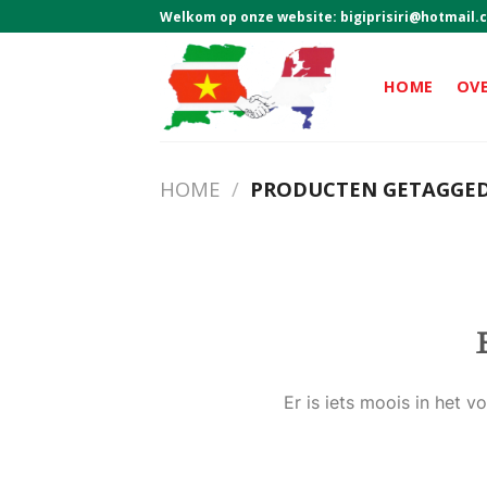
Skip
Welkom op onze website:
bigiprisiri@hotmail.
to
content
HOME
OV
HOME
/
PRODUCTEN GETAGGED
Er is iets moois in het