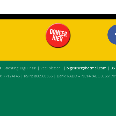
t:
Stichting Bigi Prisiri | Veel plezier !! |
bigiprisiri@hotmail.com
|
06
K: 77124146 | RSIN: 860908586 | Bank: RABO – NL14RABO0366170