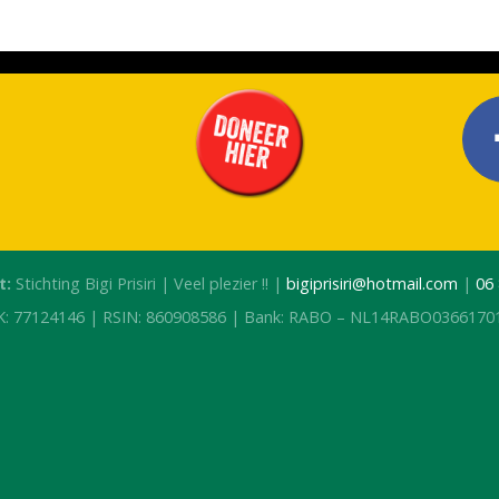
t:
Stichting Bigi Prisiri | Veel plezier !! |
bigiprisiri@hotmail.com
|
06
K: 77124146 | RSIN: 860908586 | Bank: RABO – NL14RABO0366170