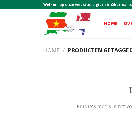
Skip
Welkom op onze website:
bigiprisiri@hotmail.
to
content
HOME
OV
HOME
/
PRODUCTEN GETAGGED
Er is iets moois in het