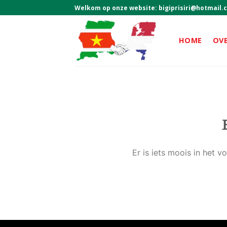
Skip
Welkom op onze website:
bigiprisiri@hotmail.
to
content
HOME
OV
Er is iets moois in het