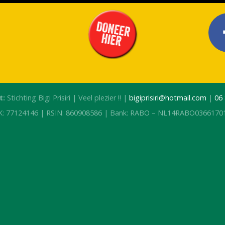
t:
Stichting Bigi Prisiri | Veel plezier !! |
bigiprisiri@hotmail.com
|
06
K: 77124146 | RSIN: 860908586 | Bank: RABO – NL14RABO0366170