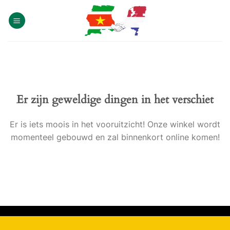
Skip
to
content
Er zijn geweldige dingen in het verschiet
Er is iets moois in het vooruitzicht! Onze winkel wordt
momenteel gebouwd en zal binnenkort online komen!