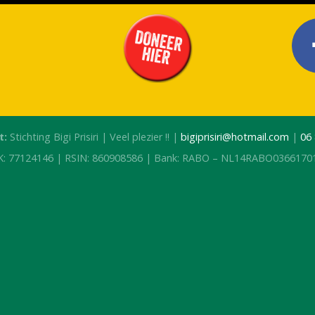
t:
Stichting Bigi Prisiri | Veel plezier !! |
bigiprisiri@hotmail.com
|
06
K: 77124146 | RSIN: 860908586 | Bank: RABO – NL14RABO0366170