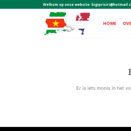
Skip
Welkom op onze website:
bigiprisiri@hotmail.
to
content
HOME
OV
Er is iets moois in het