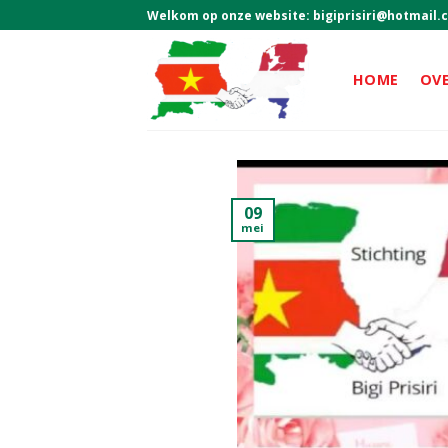
Skip
Welkom op onze website:
bigiprisiri@hotmail.
to
content
HOME
OV
09
mei