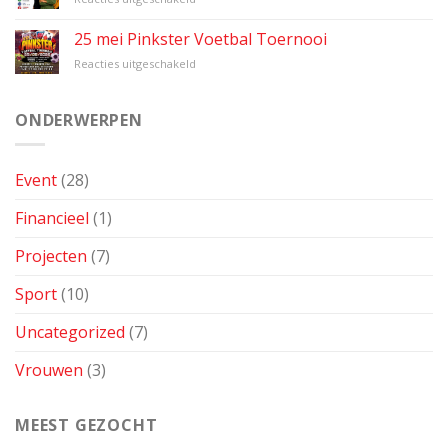
Financiën
Veiligheid
voor
en
25 mei Pinkster Voetbal Toernooi
vrouwen
Financiën
voor
Reacties uitgeschakeld
voor
25
Vrouwen
mei
Pinkster
ONDERWERPEN
Voetbal
Toernooi
Event
(28)
Financieel
(1)
Projecten
(7)
Sport
(10)
Uncategorized
(7)
Vrouwen
(3)
MEEST GEZOCHT