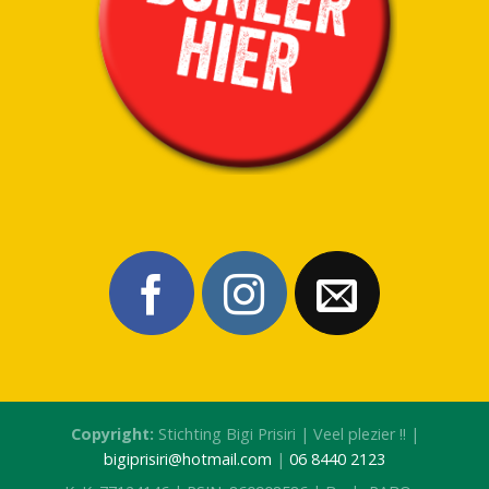
Copyright:
Stichting Bigi Prisiri | Veel plezier !! |
bigiprisiri@hotmail.com
|
06 8440 2123