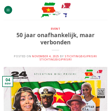
Skip
to
content
EVENT
50 jaar onafhankelijk, maar
verbonden
POSTED ON
NOVEMBER 4, 2025
BY
STICHTINGBIGIPRISIRI
STICHTINGBIGIPRISIRI
04
nov