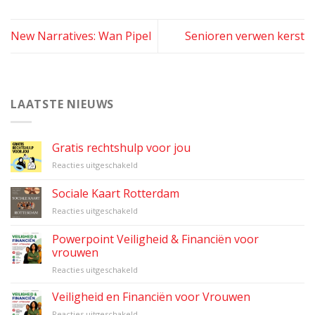
New Narratives: Wan Pipel
Senioren verwen kerst
LAATSTE NIEUWS
Gratis rechtshulp voor jou
voor
Reacties uitgeschakeld
Gratis
rechtshulp
Sociale Kaart Rotterdam
voor
voor
Reacties uitgeschakeld
jou
Sociale
Kaart
Powerpoint Veiligheid & Financiën voor
Rotterdam
vrouwen
voor
Reacties uitgeschakeld
Powerpoint
Veiligheid
Veiligheid en Financiën voor Vrouwen
&
voor
Reacties uitgeschakeld