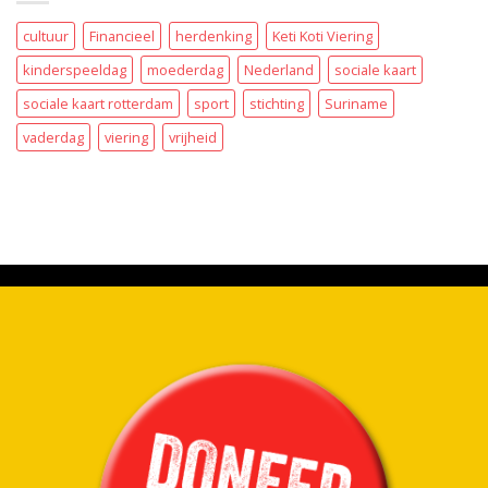
cultuur
Financieel
herdenking
Keti Koti Viering
kinderspeeldag
moederdag
Nederland
sociale kaart
sociale kaart rotterdam
sport
stichting
Suriname
vaderdag
viering
vrijheid