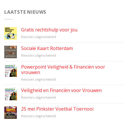
LAATSTE NIEUWS
Gratis rechtshulp voor jou
voor
Reacties uitgeschakeld
Gratis
rechtshulp
Sociale Kaart Rotterdam
voor
voor
Reacties uitgeschakeld
jou
Sociale
Kaart
Powerpoint Veiligheid & Financiën voor
Rotterdam
vrouwen
voor
Reacties uitgeschakeld
Powerpoint
Veiligheid
Veiligheid en Financiën voor Vrouwen
&
voor
Reacties uitgeschakeld
Financiën
Veiligheid
voor
en
25 mei Pinkster Voetbal Toernooi
vrouwen
Financiën
voor
Reacties uitgeschakeld
voor
25
Vrouwen
mei