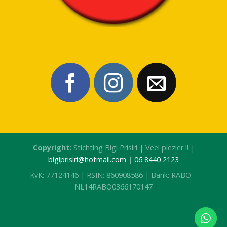
Copyright:
Stichting Bigi Prisiri | Veel plezier !! |
bigiprisiri@hotmail.com
|
06 8440 2123
KvK: 77124146 | RSIN: 860908586 | Bank: RABO –
NL14RABO0366170147