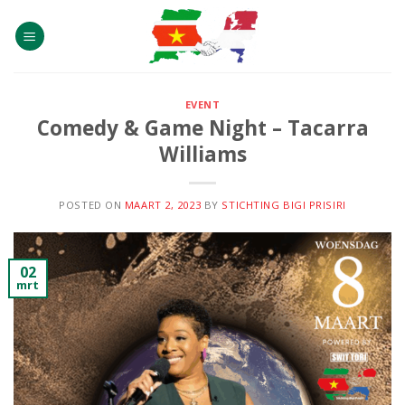
Skip
to
content
EVENT
Comedy & Game Night – Tacarra
Williams
POSTED ON
MAART 2, 2023
BY
STICHTING BIGI PRISIRI
02
mrt