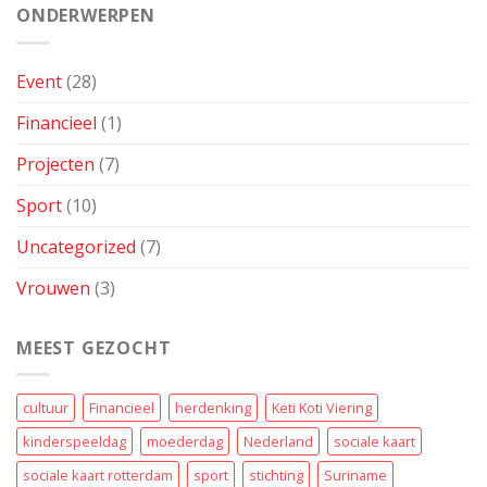
Pinkster
ONDERWERPEN
Voetbal
Toernooi
Event
(28)
Financieel
(1)
Projecten
(7)
Sport
(10)
Uncategorized
(7)
Vrouwen
(3)
MEEST GEZOCHT
cultuur
Financieel
herdenking
Keti Koti Viering
kinderspeeldag
moederdag
Nederland
sociale kaart
sociale kaart rotterdam
sport
stichting
Suriname