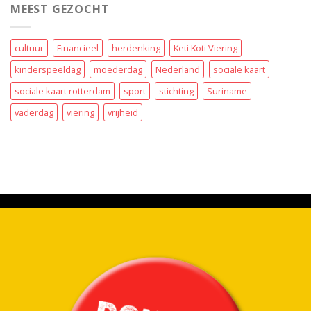
MEEST GEZOCHT
cultuur
Financieel
herdenking
Keti Koti Viering
kinderspeeldag
moederdag
Nederland
sociale kaart
sociale kaart rotterdam
sport
stichting
Suriname
vaderdag
viering
vrijheid