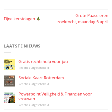
Grote Paaseieren
Fijne kerstdagen
zoektocht, maandag 6 april
LAATSTE NIEUWS
Gratis rechtshulp voor jou
voor
Reacties uitgeschakeld
Gratis
rechtshulp
Sociale Kaart Rotterdam
voor
voor
Reacties uitgeschakeld
jou
Sociale
Kaart
Powerpoint Veiligheid & Financiën voor
Rotterdam
vrouwen
voor
Reacties uitgeschakeld
Powerpoint