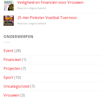
Veiligheid
Veiligheid en Financiën voor Vrouwen
&
voor
Reacties uitgeschakeld
Financiën
Veiligheid
voor
en
25 mei Pinkster Voetbal Toernooi
vrouwen
Financiën
voor
Reacties uitgeschakeld
voor
25
Vrouwen
mei
Pinkster
ONDERWERPEN
Voetbal
Toernooi
Event
(28)
Financieel
(1)
Projecten
(7)
Sport
(10)
Uncategorized
(7)
Vrouwen
(3)