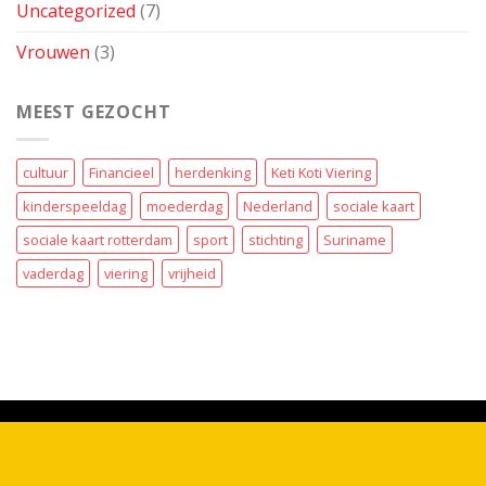
Uncategorized
(7)
Vrouwen
(3)
MEEST GEZOCHT
cultuur
Financieel
herdenking
Keti Koti Viering
kinderspeeldag
moederdag
Nederland
sociale kaart
sociale kaart rotterdam
sport
stichting
Suriname
vaderdag
viering
vrijheid