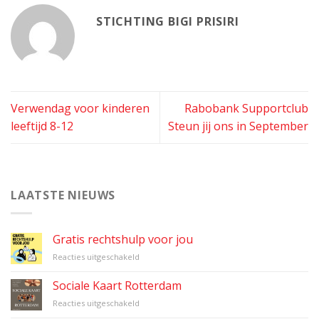
STICHTING BIGI PRISIRI
Verwendag voor kinderen
Rabobank Supportclub
leeftijd 8-12
Steun jij ons in September
LAATSTE NIEUWS
Gratis rechtshulp voor jou
voor
Reacties uitgeschakeld
Gratis
rechtshulp
Sociale Kaart Rotterdam
voor
voor
Reacties uitgeschakeld
jou
Sociale