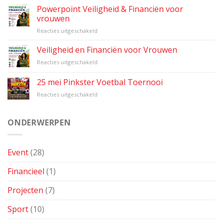
Kaart
Powerpoint Veiligheid & Financiën voor
Rotterdam
vrouwen
voor
Reacties uitgeschakeld
Powerpoint
Veiligheid
Veiligheid en Financiën voor Vrouwen
&
voor
Reacties uitgeschakeld
Financiën
Veiligheid
voor
en
25 mei Pinkster Voetbal Toernooi
vrouwen
Financiën
voor
Reacties uitgeschakeld
voor
25
Vrouwen
mei
Pinkster
ONDERWERPEN
Voetbal
Toernooi
Event
(28)
Financieel
(1)
Projecten
(7)
Sport
(10)